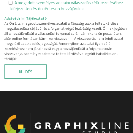
A megadott személyes adataim válaszadás célú kezeléséhez
kifejezetten és önkéntesen hozzájárulok.
Adatvédelmi Tájékoztató
Az Ön által megadott személyes adatait a Társaság csak a feltett kérdése
megválaszolása céljából és a folyamat végső lezárásáig kezeli. Önnek jogában
áll a hozzájárulását a válaszadási folyamat során bármikor akár postai úton,
akár online formában bármikor visszavonni. A visszavonás nem érinti az azt
megelőző adatkezelés jogosságát. Amennyiben az adatai ilyen célú
kezeléséhez nem járul hozzá vagy a hozzájárulását a folyamat során
visszavonja, személyes adatait a feltett kérdésével együtt haladéktalanul
töröljük.
KÜLDÉS