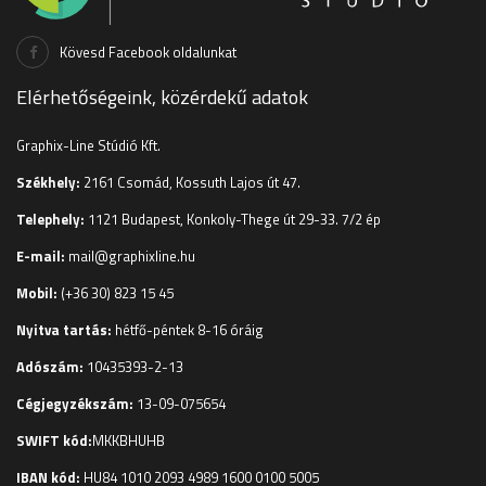
Kövesd Facebook oldalunkat
Elérhetőségeink, közérdekű adatok
Graphix-Line Stúdió Kft.
Székhely:
2161 Csomád, Kossuth Lajos út 47.
Telephely:
1121 Budapest, Konkoly-Thege út 29-33. 7/2 ép
E-mail:
mail@graphixline.hu
Mobil:
(+36 30) 823 15 45
Nyitva tartás:
hétfő-péntek 8-16 óráig
Adószám:
10435393-2-13
Cégjegyzékszám:
13-09-075654
SWIFT kód:
MKKBHUHB
IBAN kód:
HU84 1010 2093 4989 1600 0100 5005