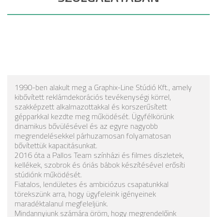
1990-ben alakult meg a Graphix-Line Stúdió Kft., amely
kibővített reklámdekorációs tevékenységi körrel,
szakképzett alkalmazottakkal és korszerűsített
gépparkkal kezdte meg működését. Ügyfélkörünk
dinamikus bővülésével és az egyre nagyobb
megrendelésekkel párhuzamosan folyamatosan
bővítettük kapacitásunkat.
2016 óta a Pallos Team színházi és filmes díszletek,
kellékek, szobrok és óriás bábok készítésével erősíti
stúdiónk működését.
Fiatalos, lendületes és ambiciózus csapatunkkal
törekszünk arra, hogy ügyfeleink igényeinek
maradéktalanul megfeleljünk.
Mindannyiunk számára öröm, hogy megrendelőink